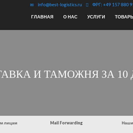
info@best-logistics.ru
ФРГ: +49 157 880 9
ГЛАВНАЯ
О НАС
УСЛУГИ
ТОВАР
АВКА И ТАМОЖНЯ ЗА 10
м лицам
Mail Forwarding
Наши